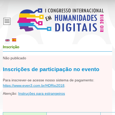
Pular
para
E
o
conteúdo
v
principal
e
Inscrição
n
Não publicado
Inscrições de participação no evento
t
Para inscrever-se acesse nosso sistema de pagamento:
o
https://www.even3.com.br/HDRio2018
.
Atenção:
Instruções para estrangeiros
s