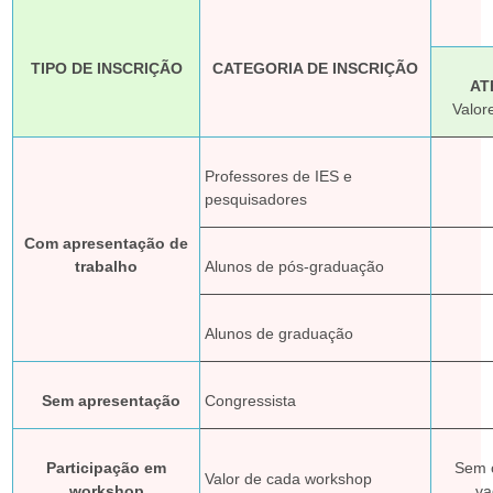
F
G
TIPO DE INSCRIÇÃO
CATEGORIA DE INSCRIÇÃO
AT
V
Valor
Professores de IES e
pesquisadores
Com apresentação de
trabalho
Alunos de pós-graduação
Alunos de graduação
Sem apresentação
Congressista
Participação em
Sem c
Valor de cada workshop
workshop
va