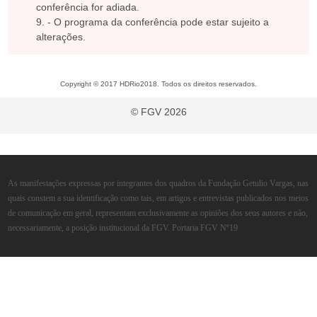
conferência for adiada.
- O programa da conferência pode estar sujeito a
alterações.
Copyright © 2017 HDRio2018. Todos os direitos reservados.
© FGV 2026
As manifestações expressas por integrantes dos quadros da Fundação Getulio Vargas, nas
quais constem a sua identificação como tais, em artigos e entrevistas publicados nos meios
de comunicação em geral, representam exclusivamente as opiniões dos seus autores e não,
necessariamente, a posição institucional da FGV. Portaria FGV Nº19