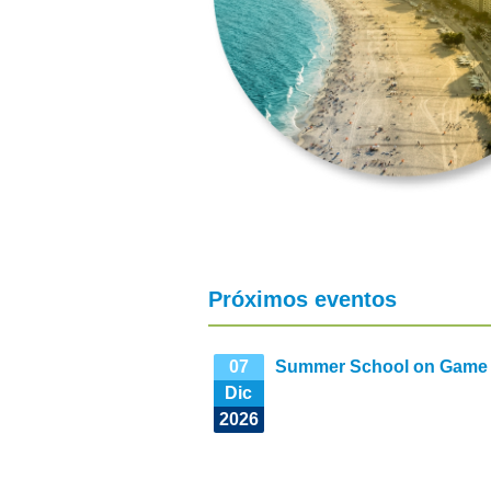
F
G
V
Próximos eventos
07
Summer School on Game T
Dic
2026