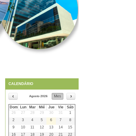
CALENDÁRIO
‹
›
Agosto 2026
Mes
Dom
Lun
Mar
Mié
Jue
Vie
Sáb
26
27
28
29
30
31
1
2
3
4
5
6
7
8
9
10
11
12
13
14
15
16
17
18
19
20
21
22