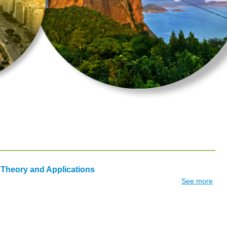
heory and Applications
See more