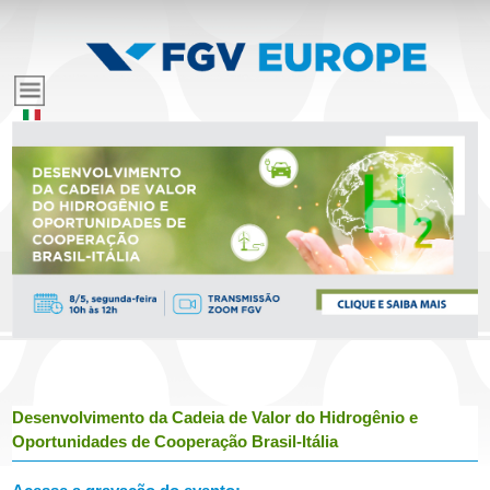
Pular
para
E
o
conteúdo
v
principal
e
n
t
o
Desenvolvimento da Cadeia de Valor do Hidrogênio e
s
Oportunidades de Cooperação Brasil-Itália