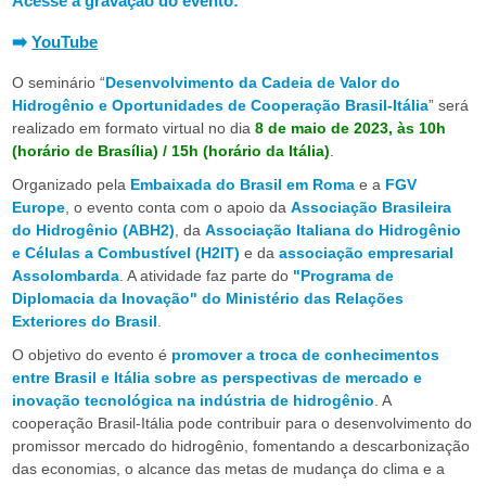
F
Acesse a gravação do evento:
➡️
YouTube
G
O seminário “
Desenvolvimento da Cadeia de Valor do
V
Hidrogênio e Oportunidades de Cooperação Brasil-Itália
” será
realizado em formato virtual no dia
8 de maio de 2023, às 10h
(horário de Brasília) / 15h (horário da Itália)
.
Organizado pela
Embaixada do Brasil em Roma
e a
FGV
Europe
, o evento conta com o apoio da
Associação Brasileira
do Hidrogênio (ABH2)
, da
Associação Italiana do Hidrogênio
e Células a Combustível (H2IT)
e da
associação empresarial
Assolombarda
. A atividade faz parte do
"Programa de
Diplomacia da Inovação" do
Ministério das Relações
Exteriores do Brasil
.
O objetivo do evento é
promover a troca de conhecimentos
entre Brasil e Itália sobre as perspectivas de mercado e
inovação tecnológica na indústria de hidrogênio
. A
cooperação Brasil-Itália pode contribuir para o desenvolvimento do
promissor mercado do hidrogênio, fomentando a descarbonização
das economias, o alcance das metas de mudança do clima e a