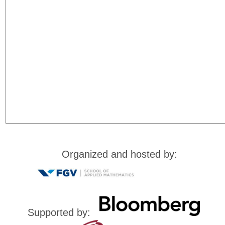
F
G
V
Organized and hosted by:
Supported by: