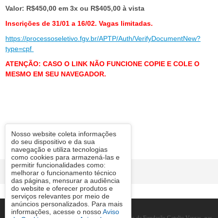
Valor: R$450,00 em 3x ou R$405,00 à vista
Inscrições de 31/01 a 16/02. Vagas limitadas.
https://processoseletivo.fgv.br/APTP/Auth/VerifyDocumentNew?
type=cpf
ATENÇÃO: CASO O LINK NÃO FUNCIONE COPIE E COLE O
MESMO EM SEU NAVEGADOR.
Nosso website coleta informações
do seu dispositivo e da sua
navegação e utiliza tecnologias
como cookies para armazená-las e
permitir funcionalidades como:
© FGV 2026
melhorar o funcionamento técnico
das páginas, mensurar a audiência
do website e oferecer produtos e
serviços relevantes por meio de
anúncios personalizados. Para mais
informações, acesse o nosso
Aviso