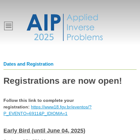
Pular
para
E
o
conteúdo
v
principal
e
Dates and Registration
n
Registrations are now open!
t
Follow this link to complete your
o
registration:
https://www18.fgv.br/eventos/?
P_EVENTO=6911&P_IDIOMA=1
s
Early Bird (until June 04, 2025)