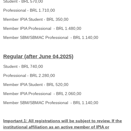
F
Student - BRL 570,00
Professional - BRL 1.710,00
G
Member IPIA Student - BRL 350,00
V
Member IPIA Professional - BRL 1.480,00
Member SBM/SBMAC Professional - BRL 1.140,00
Regular (after June 04,2025)
Student - BRL 740,00
Professional - BRL 2.280,00
Member IPIA Student - BRL 520,00
Member IPIA Professional - BRL 2.060,00
Member SBM/SBMAC Professional - BRL 1.140,00
Important.1: All registrations will be subject to review. If the
institutional affiliation as an active member of IPIA or