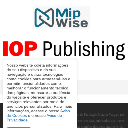
Nosso website coleta informações
do seu dispositivo e da sua
navegação e utiliza tecnologias
como cookies para armazená-las e
permitir funcionalidades como:
© FGV 2026
melhorar o funcionamento técnico
das páginas, mensurar a audiência
do website e oferecer produtos e
serviços relevantes por meio de
anúncios personalizados. Para mais
informações, acesse o nosso
Aviso
As manifestações expressas por integrantes dos quadros da Fundação Getulio Vargas, nas
de Cookies
e o nosso
Aviso de
Privacidade
.
quais constem a sua identificação como tais, em artigos e entrevistas publicados nos meios
de comunicação em geral, representam exclusivamente as opiniões dos seus autores e não,