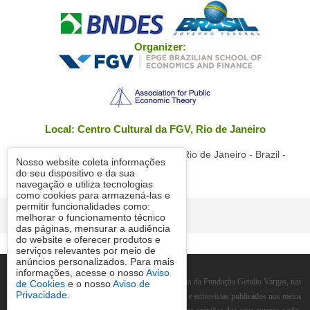
Organizer:
Local: Centro Cultural da FGV, Rio de Janeiro
Praia de Botafogo, 190 - Botafogo - Rio de Janeiro - Brazil -
Nosso website coleta informações
22250-900
do seu dispositivo e da sua
navegação e utiliza tecnologias
como cookies para armazená-las e
permitir funcionalidades como:
© FGV 2026
melhorar o funcionamento técnico
das páginas, mensurar a audiência
do website e oferecer produtos e
serviços relevantes por meio de
anúncios personalizados. Para mais
informações, acesse o nosso
Aviso
As manifestações expressas por integrantes dos quadros da Fundação Getulio Vargas, nas
de Cookies
e o nosso
Aviso de
Privacidade
.
quais constem a sua identificação como tais, em artigos e entrevistas publicados nos meios