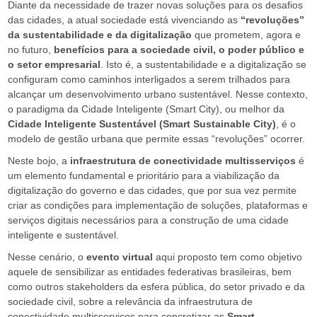
F
Diante da necessidade de trazer novas soluções para os desafios
das cidades, a atual sociedade está vivenciando as
“revoluções”
G
da sustentabilidade e da digitalização
que prometem, agora e
no futuro,
benefícios para a sociedade civil, o poder público e
o setor empresarial
. Isto é, a sustentabilidade e a digitalização se
V
configuram como caminhos interligados a serem trilhados para
alcançar um desenvolvimento urbano sustentável. Nesse contexto,
o paradigma da Cidade Inteligente (Smart City), ou melhor da
Cidade Inteligente Sustentável (Smart Sustainable City)
, é o
modelo de gestão urbana que permite essas “revoluções” ocorrer.
Neste bojo, a
infraestrutura de conectividade multisserviços
é
um elemento fundamental e prioritário para a viabilização da
digitalização do governo e das cidades, que por sua vez permite
criar as condições para implementação de soluções, plataformas e
serviços digitais necessários para a construção de uma cidade
inteligente e sustentável.
Nesse cenário, o
evento virtual
aqui proposto tem como objetivo
aquele de sensibilizar as entidades federativas brasileiras, bem
como outros stakeholders da esfera pública, do setor privado e da
sociedade civil, sobre a relevância da infraestrutura de
conectividade multisserviços para concretizar as
Smart