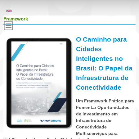
Pular
para
E
Framework
o
conteúdo
v
O Caminho para
principal
Cidades
e
Inteligentes no
Brasil: O Papel da
n
Infraestrutura de
t
Conectividade
Um Framework Prático para
o
Fomentar Oportunidades
de Investimento em
s
Infraestrutura de
Conectividade
Multisserviços para