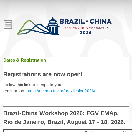
Pular
para
E
o
conteúdo
v
principal
e
Dates & Registration
n
Registrations are now open!
t
Follow this link to complete your
registration:
https://evento.fgv.br/brazilchina2026/
o
Brazil-China Workshop 2026: FGV EMAp,
s
Rio de Janeiro, Brazil, August 17 - 18, 2026.