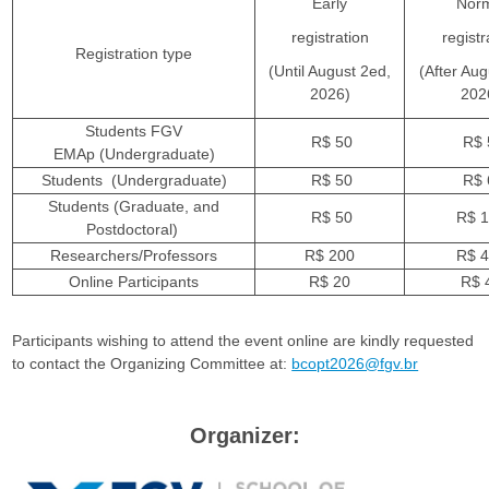
F
Early
Nor
registration
registr
G
Registration type
(Until August 2ed,
(After Aug
2026)
202
V
Students FGV
R$ 50
R$ 
EMAp (Undergraduate)
Students (Undergraduate)
R$ 50
R$ 
Students (Graduate, and
R$ 50
R$ 
Postdoctoral)
Researchers/Professors
R$ 200
R$ 
Online Participants
R$ 20
R$ 
Participants wishing to attend the event online are kindly requested
to contact the Organizing Committee at:
bcopt2026@fgv.br
Organizer: