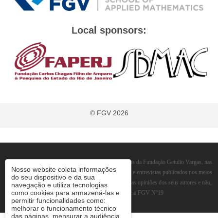
Local sponsors:
© FGV 2026
As manifestações expressas por integrantes dos quadros da Fundação Getulio Vargas, nas
Nosso website coleta informações
quais constem a sua identificação como tais, em artigos e entrevistas publicados nos meios
do seu dispositivo e da sua
de comunicação em geral, representam exclusivamente as opiniões dos seus autores e não,
navegação e utiliza tecnologias
como cookies para armazená-las e
necessariamente, a posição institucional da FGV. Portaria FGV Nº19
permitir funcionalidades como:
melhorar o funcionamento técnico
das páginas, mensurar a audiência