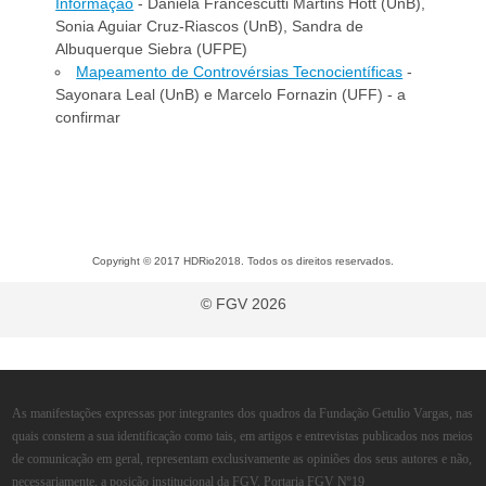
Informação
- Daniela Francescutti Martins Hott (UnB),
Sonia Aguiar Cruz-Riascos (UnB), Sandra de
Albuquerque Siebra (UFPE)
Mapeamento de Controvérsias Tecnocientíficas
-
Sayonara Leal (UnB) e Marcelo Fornazin (UFF) - a
confirmar
Copyright © 2017 HDRio2018. Todos os direitos reservados.
© FGV 2026
As manifestações expressas por integrantes dos quadros da Fundação Getulio Vargas, nas
quais constem a sua identificação como tais, em artigos e entrevistas publicados nos meios
de comunicação em geral, representam exclusivamente as opiniões dos seus autores e não,
necessariamente, a posição institucional da FGV. Portaria FGV Nº19