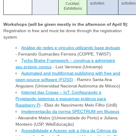
activities
activities
Cocktail;
Exhibitions
Workshops (will be given mostly in the afternoon of April 9):
Registration is free and must be done through the registration
system.
Análise de redes e vínculos utilizando base textuais
- Fernando Guimarães Ferreira (COPPE, TWIST)
Tycho Brahe Framework – construa e administre
seu próprio corpus
- Luiz Veronesi (Unicamp)
Automated and multiformat publishing with free and
open-source software (FOSS)
- Ramiro Santa Ana
Anguiano (Universidad Nacional Autónoma de México)
Internet das Coisas – IoT: Configurando e
Projetando sistemas e esquemas práticos para
Raspberry Pi
- Elias do Nascimento Melo Filho (UnB)
Implementação da norma SPECTRUM em Museus
- Alexandre Matos ((Universidade do Porto) e Juliana
Monteiro (USP, WikiEducação)
Acessibilidade e Acesso sob a ótica da Ciência da