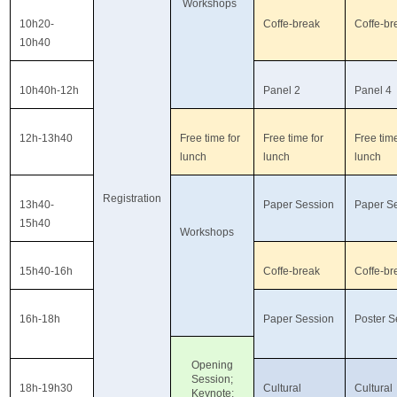
F
Workshops
10h20-
Coffe-break
Coffe-br
G
10h40
V
10h40h-12h
Panel 2
Panel 4
12h-13h40
Free time for
Free time for
Free time
lunch
lunch
lunch
Registration
13h40-
Paper Session
Paper S
15h40
Workshops
15h40-16h
Coffe-break
Coffe-br
16h-18h
Paper Session
Poster S
Opening
Session;
18h-19h30
Cultural
Cultural
Keynote;