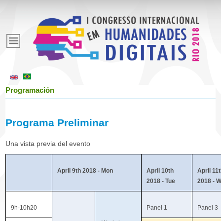
Pasar
al
E
contenido
principal
v
e
Programación
n
Programa Preliminar
t
Una vista previa del evento
o
April 9th 2018 - Mon
April 10th
April 11
2018 - Tue
2018 - 
s
9h-10h20
Panel 1
Panel 3