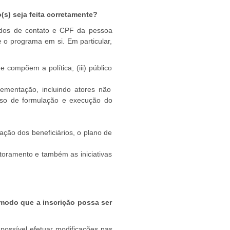
(s) seja feita corretamente?
dados de contato e CPF da pessoa
 o programa em si. Em particular,
e compõem a política; (iii) público
ementação, incluindo atores não
esso de formulação e execução do
ção dos beneficiários, o plano de
toramento e também as iniciativas
 modo que a inscrição possa ser
possível efetuar modificações nas