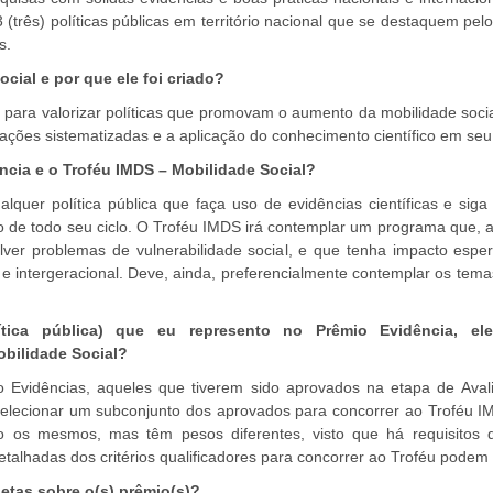
 (três) políticas públicas em território nacional que se destaquem pel
s.
cial e por que ele foi criado?
 para valorizar políticas que promovam o aumento da mobilidade soci
̧ões sistematizadas e a aplicação do conhecimento científico em s
ência e o Troféu IMDS – Mobilidade Social?
lquer política pública que faça uso de evidências científicas e siga
go de todo seu ciclo. O Troféu IMDS irá contemplar um programa que, 
olver problemas de vulnerabilidade social, e que tenha impacto esp
e intergeracional. Deve, ainda, preferencialmente contemplar os tema
ítica pública) que eu represento no Prêmio Evidência, el
bilidade Social?
o Evidências, aqueles que tiverem sido aprovados na etapa de Ava
lecionar um subconjunto dos aprovados para concorrer ao Troféu IM
são os mesmos, mas têm pesos diferentes, visto que há requisitos
etalhadas dos critérios qualificadores para concorrer ao Troféu podem s
tas sobre o(s) prêmio(s)?