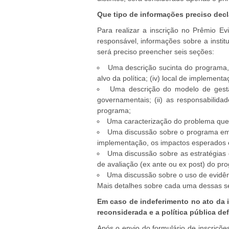
Que tipo de informações preciso decla
Para realizar a inscrição no Prêmio E
responsável, informações sobre a insti
será preciso preencher seis seções:
Uma descrição sucinta do programa, de
alvo da política; (iv) local de implementa
Uma descrição do modelo de gestão
governamentais; (ii) as responsabilid
programa;
Uma caracterização do problema que 
Uma discussão sobre o programa em s
implementação, os impactos esperados e
Uma discussão sobre as estratégias 
de avaliação (ex ante ou ex post) do pr
Uma discussão sobre o uso de evidên
Mais detalhes sobre cada uma dessas s
Em caso de indeferimento no ato da i
reconsiderada e a política pública def
Após o envio do formulário de inscriço