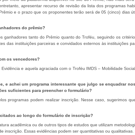
 entretanto, apresentar recurso de revisão da lista dos programas habi
rêmio e o prazo que os proponentes terão será de 05 (cinco) dias úte
ganhadores do prêmio?
s ganhadores tanto do Prêmio quanto do Troféu, seguindo os critério
das instituições parceiras e convidados externos às instituições pa
com os vencedores?
io Evidência e aquela agraciada com o Troféu IMDS – Mobilidade Social
, e achei um programa interessante que julgo se enquadrar nos 
es suficientes para preencher o formulário?
los programas podem realizar inscrição. Nesse caso, sugerimos qu
citados ao longo do formulário de inscrição?
eratura acadêmica ou de outros tipos de estudos que utilizam metodolog
 de inscrição. Essas evidências podem ser quantitativas ou qualitativa