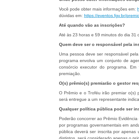
Você pode obter mais informações em:
dúvidas em:
https://eventos.fgv.br/premi
Até quando vão as inscrições?
Até às 23 horas e 59 minutos do dia 31 de
Quem deve ser o responsável pela ins
Uma pessoa deve ser responsável pela s
programa envolva um conjunto de agent
consórcio executor do programa. Em 
premiação.
O(s) prêmio(s) premiarão o gestor resp
O Prêmio e o Troféu irão premiar o(s) p
será entregue a um representante indi
Qualquer política pública pode ser ins
Poderão concorrer ao Prêmio Evidência ó
por programas governamentais em andamen
pública deverá ser inscrita por apena
distintos, será considerado apenas o pr