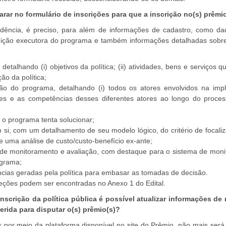
rar no formulário de inscrições para que a inscrição no(s) prêmio
vidência, é preciso, para além de informações de cadastro, como 
tuição executora do programa e também informações detalhadas sobre
talhando (i) objetivos da política; (ii) atividades, bens e serviços qu
ção da política;
 do programa, detalhando (i) todos os atores envolvidos na impl
ades e as competências desses diferentes atores ao longo do proc
o programa tenta solucionar;
i, com um detalhamento de seu modelo lógico, do critério de focaliza
 uma análise de custo/custo-benefício ex-ante;
de monitoramento e avaliação, com destaque para o sistema de moni
ograma;
cias geradas pela política para embasar as tomadas de decisão.
eções podem ser encontradas no Anexo 1 do Edital.
nscrição da política pública é possível atualizar informações de
erida para disputar o(s) prêmio(s)?
̃es por meio da plataforma disponível no site do Prêmio, não mais será 