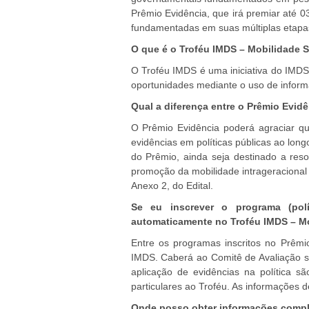
G
Prêmio Evidência, que irá premiar até 03
fundamentadas em suas múltiplas etapa
V
O que é o Troféu IMDS – Mobilidade So
O Troféu IMDS é uma iniciativa do IMDS
oportunidades mediante o uso de informac
Qual a diferença entre o Prêmio Evid
O Prêmio Evidência poderá agraciar qua
evidências em políticas públicas ao lon
do Prêmio, ainda seja destinado a res
promoção da mobilidade intrageracional 
Anexo 2, do Edital.
Se eu inscrever o programa (pol
automaticamente no Troféu IMDS – Mo
Entre os programas inscritos no Prêmi
IMDS. Caberá ao Comitê de Avaliação se
aplicação de evidências na política 
particulares ao Troféu. As informações d
Onde posso obter informações comple