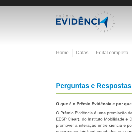
Pular
para
E
o
conteúdo
v
principal
e
Home
Datas
Edital completo
n
t
Perguntas e Respostas
o
O que é o Prêmio Evidência e por que 
s
O Prêmio Evidência é uma premiação de 
EESP Clear), do Instituto Mobilidade e
F
promover a interação entre ciência e pol
governamentais fundamentados em pesquis