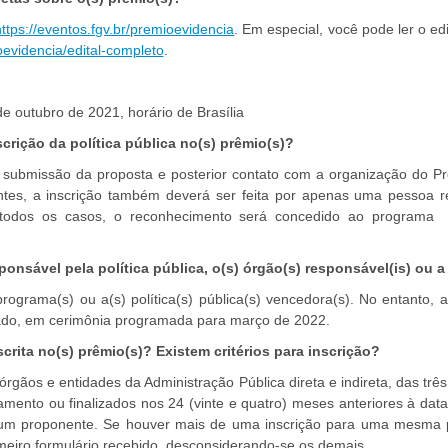
https://eventos.fgv.br/premioevidencia
. Em especial, você pode ler o ed
oevidencia/edital-completo
.
 outubro de 2021, horário de Brasília
crição da política pública no(s) prêmio(s)?
ubmissão da proposta e posterior contato com a organização do Prê
es, a inscrição também deverá ser feita por apenas uma pessoa re
todos os casos, o reconhecimento será concedido ao programa ou
onsável pela política pública, o(s) órgão(s) responsável(is) ou a 
rograma(s) ou a(s) política(s) pública(s) vencedora(s). No entanto,
cado, em cerimônia programada para março de 2022.
crita no(s) prêmio(s)? Existem critérios para inscrição?
rgãos e entidades da Administração Pública direta e indireta, das trê
to ou finalizados nos 24 (vinte e quatro) meses anteriores à data d
s um proponente. Se houver mais de uma inscrição para uma mesma po
imeiro formulário recebido, desconsiderando-se os demais.