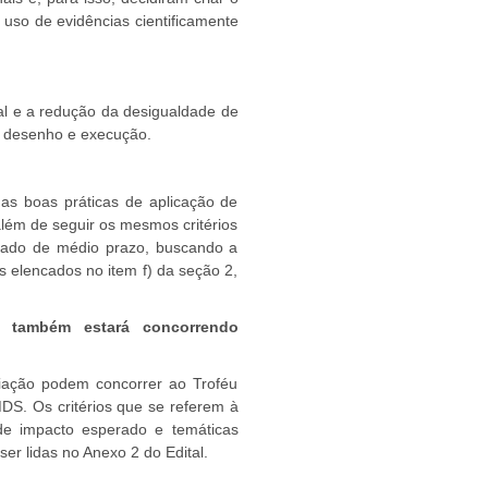
o uso de evidências cientificamente
al e a redução da desigualdade de
eu desenho e execução.
 as boas práticas de aplicação de
além de seguir os mesmos critérios
erado de médio prazo, buscando a
s elencados no item f) da seção 2,
e também estará concorrendo
liação podem concorrer ao Troféu
DS. Os critérios que se referem à
 de impacto esperado e temáticas
er lidas no Anexo 2 do Edital.